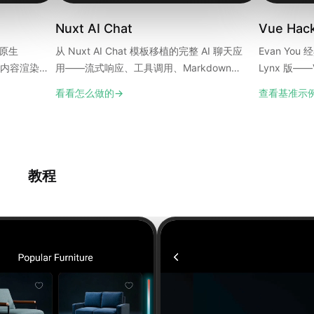
Nuxt AI Chat
Vue Hac
为原生
从 Nuxt AI Chat 模板移植的完整 AI 聊天应
Evan You 
 与内容渲染
用——流式响应、工具调用、Markdown
Lynx 版——V
等。
Query 与 Ta
看看怎么做的
→
查看基准示
教程