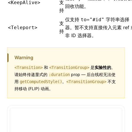
支
<KeepAlive>
回收功能。
持
仅支持
字符串选择
to="#id"
支
器。暂不支持直接传入元素 ref 
<Teleport>
持
非 ID 选择器。
Warning
和
是
实验性的
。
<Transition>
<TransitionGroup>
请始终传递显式的
prop — 后台线程无法使
:duration
用
。
不支
getComputedStyle()
<TransitionGroup>
持移动 (FLIP) 动画。