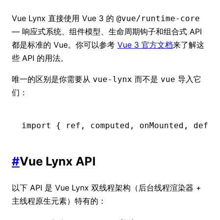
Vue Lynx 直接使用 Vue 3 的
@vue/runtime-core
— 响应式系统、组件模型、生命周期钩子和组合式 API
都是标准的 Vue。你可以参考
Vue 3 官方文档
来了解这
些 API 的用法。
唯一的区别是你需要从
而不是
导入它
vue-lynx
vue
们：
import
 { ref
,
 computed
,
 onMounted
,
 defin
#
Vue Lynx API
以下 API 是 Vue Lynx 双线程架构（后台线程渲染器 +
主线程原生元素）特有的：