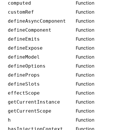
Function
computed
Function
customRef
Function
defineAsyncComponent
Function
defineComponent
Function
defineEmits
Function
defineExpose
Function
defineModel
Function
defineOptions
Function
defineProps
Function
defineSlots
Function
effectScope
Function
getCurrentInstance
Function
getCurrentScope
Function
h
Function
hasInjectionContext