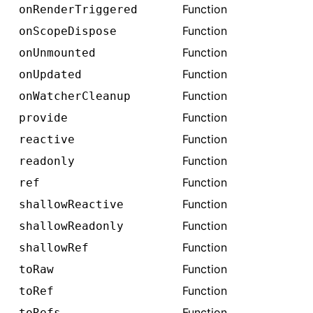
Function
onRenderTriggered
Function
onScopeDispose
Function
onUnmounted
Function
onUpdated
Function
onWatcherCleanup
Function
provide
Function
reactive
Function
readonly
Function
ref
Function
shallowReactive
Function
shallowReadonly
Function
shallowRef
Function
toRaw
Function
toRef
Function
toRefs