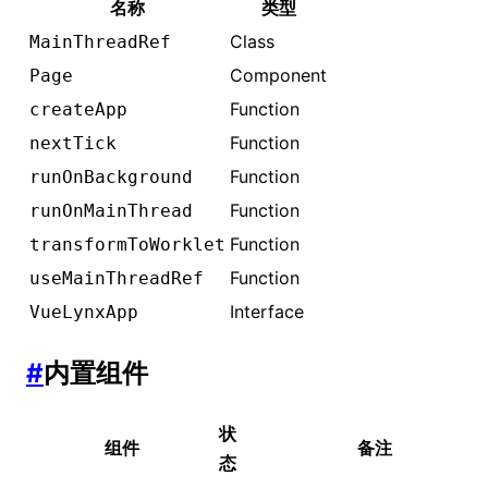
名称
类型
Class
MainThreadRef
Component
Page
Function
createApp
Function
nextTick
Function
runOnBackground
Function
runOnMainThread
Function
transformToWorklet
Function
useMainThreadRef
Interface
VueLynxApp
#
内置组件
状
组件
备注
态