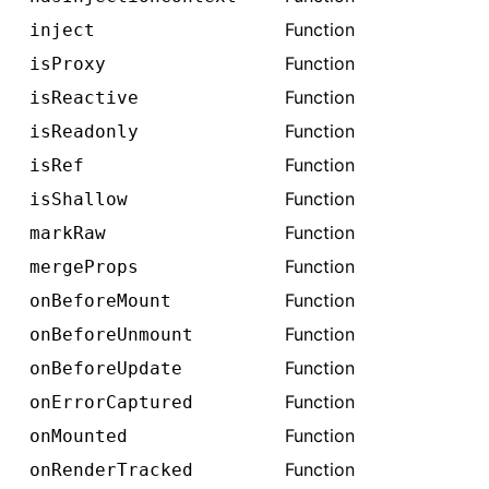
Function
inject
Function
isProxy
Function
isReactive
Function
isReadonly
Function
isRef
Function
isShallow
Function
markRaw
Function
mergeProps
Function
onBeforeMount
Function
onBeforeUnmount
Function
onBeforeUpdate
Function
onErrorCaptured
Function
onMounted
Function
onRenderTracked