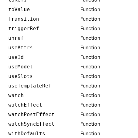
Function
toValue
Function
Transition
Function
triggerRef
Function
unref
Function
useAttrs
Function
useId
Function
useModel
Function
useSlots
Function
useTemplateRef
Function
watch
Function
watchEffect
Function
watchPostEffect
Function
watchSyncEffect
Function
withDefaults