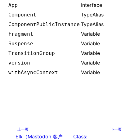
Interface
App
TypeAlias
Component
TypeAlias
ComponentPublicInstance
Variable
Fragment
Variable
Suspense
Variable
TransitionGroup
Variable
version
Variable
withAsyncContext
上一页
下一页
Elk（Mastodon 客户
Class: