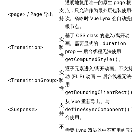
透明地复用唯一的原生 page 根
支
点；只允许作为最外层包装使用
/
导出
<page>
Page
持
次。省略时 Vue Lynx 会自动
根节点。
基于 CSS class 的进入/离开动
实
画。需要显式的
:duration
验
<Transition>
prop — 后台线程无法使用
性
。
getComputedStyle()
逐子元素进入/离开动画。不支
实
动 (FLIP) 动画 — 后台线程无
验
<TransitionGroup>
用
性
getBoundingClientRect(
从 Vue 重新导出。与
支
<Suspense>
defineAsyncComponent()
持
合使用。
不
需要 Lynx 渲染器中不可用的元