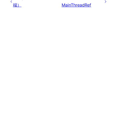
端）
MainThreadRef