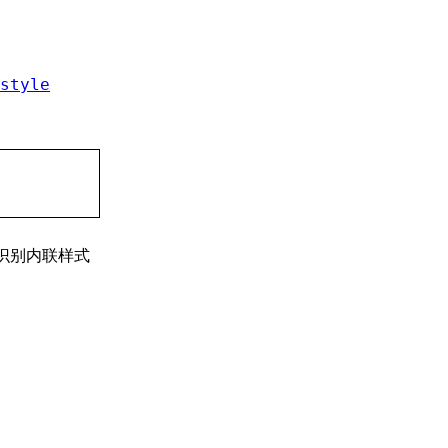
style
擎识别内联样式