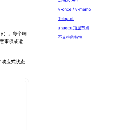
v-once / v-memo
Teleport
顶层节点
<page>
）。每个响
ty
不支持的特性
的注意事项或适
了响应式状态