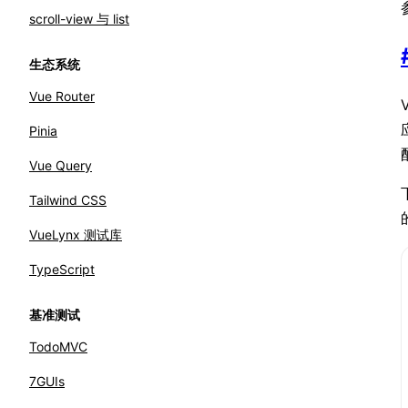
scroll-view 与 list
生态系统
Vue Router
Pinia
Vue Query
Tailwind CSS
VueLynx 测试库
TypeScript
基准测试
TodoMVC
7GUIs