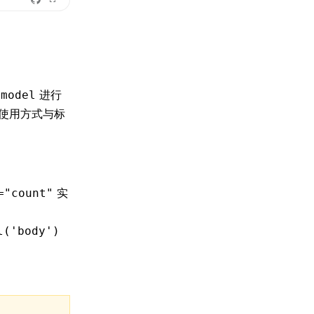
进行
-model
使用方式与标
实
="count"
l('body')