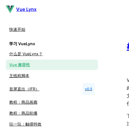
Vue Lynx
快速开始
学习 VueLynx
什么是 VueLynx？
Vue 兼容性
主线程脚本
首屏直出（IFR）
v0.5
教程：商品画廊
教程：商品轮播
玩一玩：触摸特效