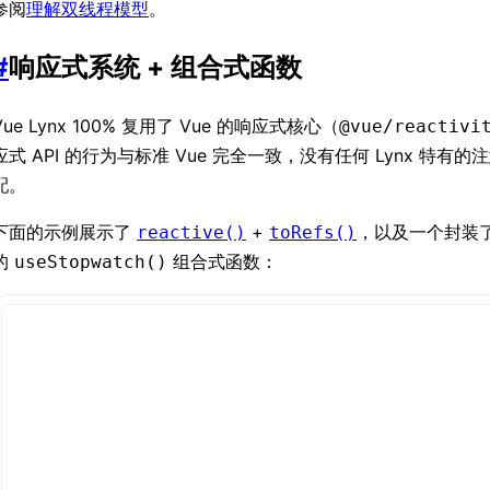
参阅
理解双线程模型
。
#
响应式系统 + 组合式函数
Vue Lynx 100% 复用了 Vue 的响应式核心（
@vue/reactivi
应式 API 的行为与标准 Vue 完全一致，没有任何 Lynx 特有
配。
下面的示例展示了
+
，以及一个封装
reactive()
toRefs()
的
组合式函数：
useStopwatch()