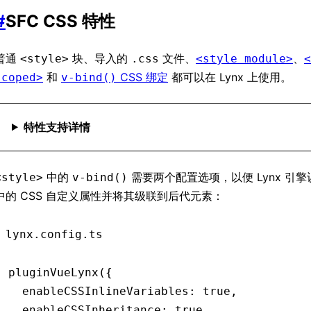
#
SFC CSS 特性
普通
块、导入的
文件、
、
<style>
.css
<style module>
<
和
CSS 绑定
都可以在 Lynx 上使用。
scoped>
v-bind()
特性支持详情
中的
需要两个配置选项，以便 Lynx 引
<style>
v-bind()
中的 CSS 自定义属性并将其级联到后代元素：
lynx.config.ts
pluginVueLynx
({
  enableCSSInlineVariables
:
 true
,
  enableCSSInheritance
:
 true
,