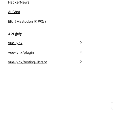
HackerNews
AI Chat
Elk（Mastodon 客户端）
API 参考
vue-lynx
Class: MainThreadRef
vue-lynx/plugin
Function: createApp
Function: pluginVueLynx
vue-lynx/testing-library
Function: nextTick
Interface: PluginVueLynxOptions
Function: cleanup
Function: runOnBackground
Function: fireEvent
Function: runOnMainThread
Function: getQueriesForElement
Function: transformToWorklet
Function: render
Function: useMainThreadRef
Function: waitForUpdate