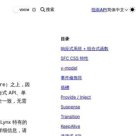
搜索
指南
API
简体中文
VDOM
目录
响应式系统 + 组合式函数
SFC CSS 特性
v-model
事件修饰符
）之上，因
re
插槽
式 API、单
Provide / Inject
完全一致，无需
Suspense
Transition
Lynx 特有的
KeepAlive
详细信息，请
选项式 API