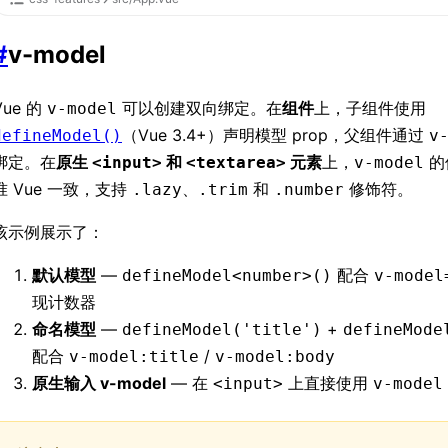
#
v-model
Vue 的
可以创建双向绑定。在
组件
上，子组件使用
v-model
（Vue 3.4+）声明模型 prop，父组件通过
defineModel()
v
绑定。在
原生
和
元素
上，
的
<input>
<textarea>
v-model
准 Vue 一致，支持
、
和
修饰符。
.lazy
.trim
.number
该示例展示了：
默认模型
—
配合
defineModel<number>()
v-model
现计数器
命名模型
—
+
defineModel('title')
defineMode
配合
/
v-model:title
v-model:body
原生输入 v-model
— 在
上直接使用
<input>
v-model