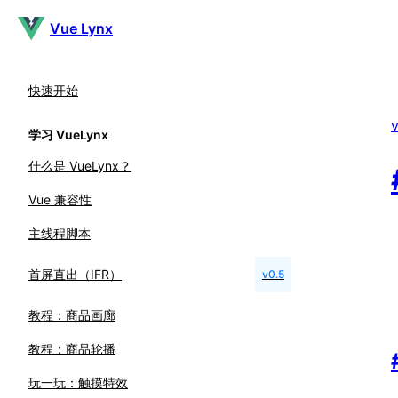
Vue Lynx
快速开始
v
学习 VueLynx
什么是 VueLynx？
Vue 兼容性
主线程脚本
首屏直出（IFR）
v0.5
教程：商品画廊
教程：商品轮播
玩一玩：触摸特效