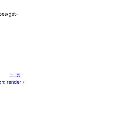
pes/get-
下一页
on: render