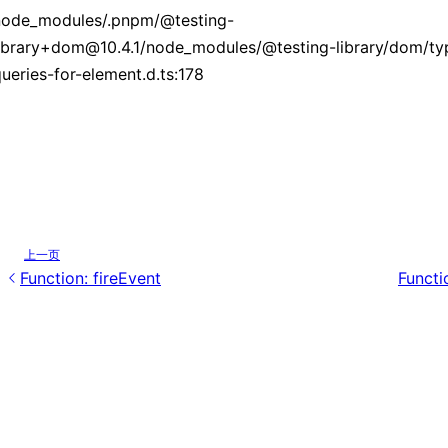
node_modules/.pnpm/@testing-
library+dom@10.4.1/node_modules/@testing-library/dom/ty
ueries-for-element.d.ts:178
上一页
Function: fireEvent
Functi