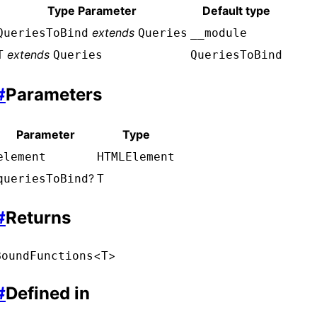
Type Parameter
Default type
extends
QueriesToBind
Queries
__module
extends
T
Queries
QueriesToBind
#
Parameters
Parameter
Type
element
HTMLElement
?
queriesToBind
T
#
Returns
<
>
BoundFunctions
T
#
Defined in