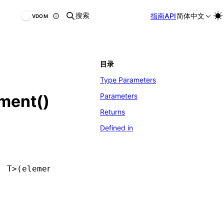
搜索
指南
API
简体中文
VDOM
目录
Type Parameters
Parameters
ment()
Returns
Defined in
,
 T
>(element
,
 queriesToBind
?
)
:
 BoundFunctions