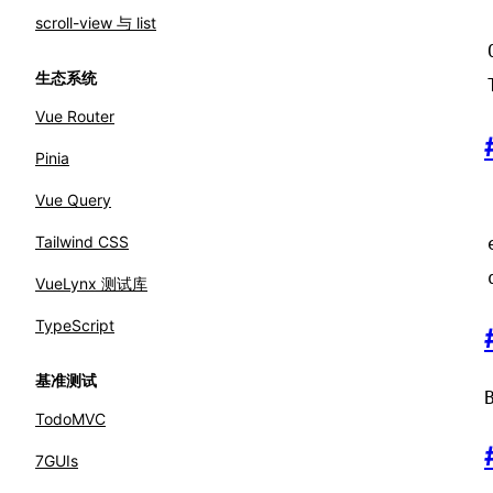
scroll-view 与 list
生态系统
Vue Router
Pinia
Vue Query
Tailwind CSS
VueLynx 测试库
TypeScript
基准测试
TodoMVC
7GUIs