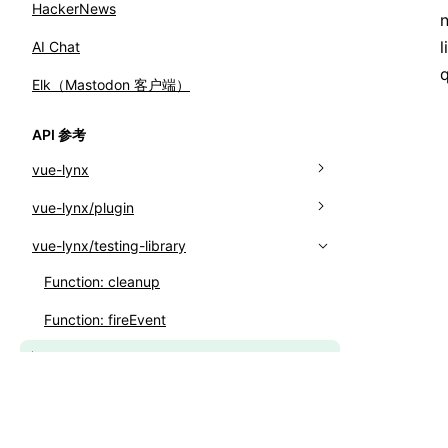
HackerNews
AI Chat
q
Elk（Mastodon 客户端）
API 参考
vue-lynx
Class: MainThreadRef
vue-lynx/plugin
Function: createApp
Function: pluginVueLynx
vue-lynx/testing-library
Function: nextTick
Interface: PluginVueLynxOptions
Function: cleanup
Function: runOnBackground
Function: fireEvent
Function: runOnMainThread
Function: getQueriesForElement
Function: transformToWorklet
Function: render
Function: useMainThreadRef
Function: waitForUpdate