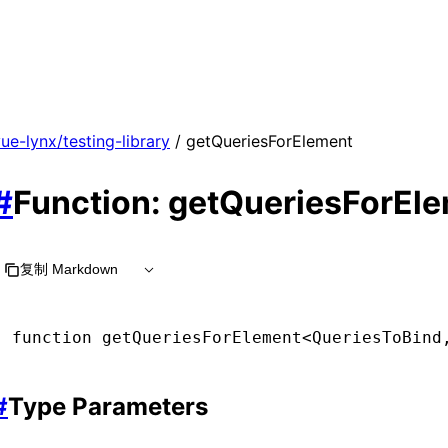
ue-lynx/testing-library
/ getQueriesForElement
#
Function: getQueriesForEle
复制 Markdown
function
 getQueriesForElement
<
QueriesToBind
#
Type Parameters