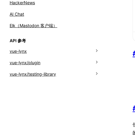
HackerNews
AI Chat
Elk（Mastodon 客户端）
API 参考
vue-lynx
Class: MainThreadRef
vue-lynx/plugin
Function: createApp
Function: pluginVueLynx
vue-lynx/testing-library
Function: nextTick
Interface: PluginVueLynxOptions
Function: cleanup
Function: runOnBackground
Function: fireEvent
Function: runOnMainThread
Function: getQueriesForElement
Function: transformToWorklet
Function: render
Function: useMainThreadRef
Function: waitForUpdate