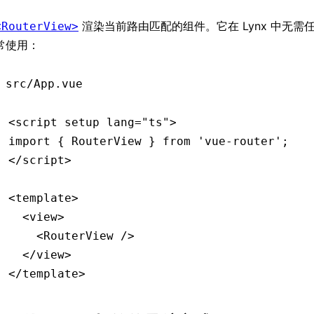
渲染当前路由匹配的组件。它在 Lynx 中无需
<RouterView>
常使用：
src/App.vue
<
script
 setup
 lang
=
"ts"
>
import
 { RouterView } 
from
 'vue-router'
;
</
script
>
<
template
>
  <
view
>
    <
RouterView
 />
  </
view
>
</
template
>