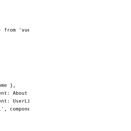
} 
from
 'vue-router'
;
ome }
,
ent
:
 About }
,
ent
:
 UserList }
,
l'
,
 component
:
 UserDetail }
,