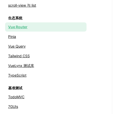
scroll-view 与 list
生态系统
Vue Router
Pinia
Vue Query
Tailwind CSS
VueLynx 测试库
TypeScript
基准测试
TodoMVC
7GUIs