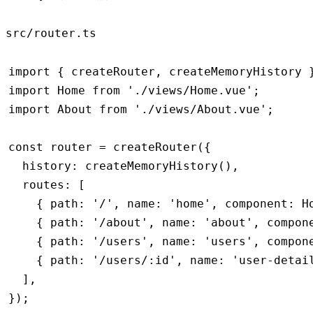
src/router.ts
import
 { createRouter
,
 createMemoryHistory 
import
 Home 
from
 './views/Home.vue'
;
import
 About 
from
 './views/About.vue'
;
const
 router
 =
 createRouter
({
  history
:
 createMemoryHistory
()
,
  routes
:
 [
    { path
:
 '/'
,
 name
:
 'home'
,
 component
:
 H
    { path
:
 '/about'
,
 name
:
 'about'
,
 compon
    { path
:
 '/users'
,
 name
:
 'users'
,
 compon
    { path
:
 '/users/:id'
,
 name
:
 'user-detai
  ]
,
});