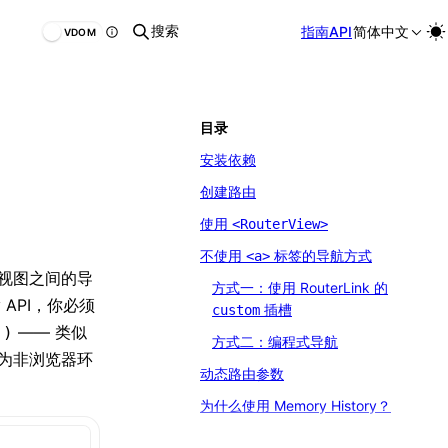
搜索
指南
API
简体中文
VDOM
目录
安装依赖
创建路由
使用
<RouterView>
不使用
标签的导航方式
<a>
理视图之间的导
方式一：使用 RouterLink 的
ry API，你必须
插槽
custom
—— 类似
()
方式二：编程式导航
er 为非浏览器环
动态路由参数
为什么使用 Memory History？