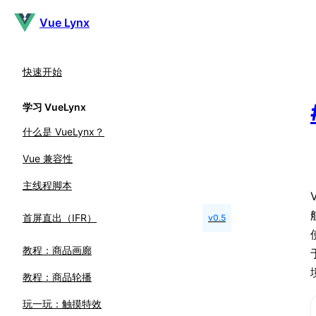
Vue Lynx
快速开始
学习 VueLynx
什么是 VueLynx？
Vue 兼容性
主线程脚本
首屏直出（IFR）
v0.5
教程：商品画廊
教程：商品轮播
玩一玩：触摸特效