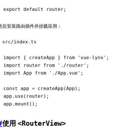
export
 default
 router;
然后安装路由插件并挂载应用：
src/index.ts
import
 { createApp } 
from
 'vue-lynx'
;
import
 router 
from
 './router'
;
import
 App 
from
 './App.vue'
;
const
 app
 =
 createApp
(App);
app
.use
(router);
app
.mount
();
#
使用
<RouterView>