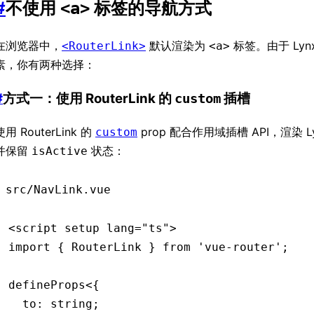
#
不使用
标签的导航方式
<a>
在浏览器中，
默认渲染为
标签。由于 Lyn
<RouterLink>
<a>
素，你有两种选择：
#
方式一：使用 RouterLink 的
插槽
custom
使用 RouterLink 的
prop 配合作用域插槽 API，渲染 L
custom
并保留
状态：
isActive
src/NavLink.vue
<
script
 setup
 lang
=
"ts"
>
import
 { RouterLink } 
from
 'vue-router'
;
defineProps
<{
  to
:
 string
;