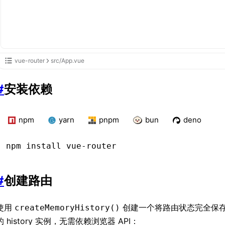
vue-router
src/App.vue
#
安装依赖
npm
yarn
pnpm
bun
deno
npm
 install vue-router
#
创建路由
使用
创建一个将路由状态完全保
createMemoryHistory()
的 history 实例，无需依赖浏览器 API：