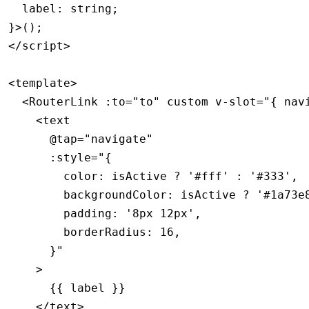
  label
:
 string
;
}>();
</
script
>
<
template
>
  <
RouterLink
 :to
=
"to"
 custom
 v-slot
=
"{ nav
    <
text
      @tap
=
"navigate"
      :style
=
"{
        color: isActive ? '#fff' : '#333',
        backgroundColor: isActive ? '#1a73e
        padding: '8px 12px',
        borderRadius: 16,
      }"
    >
      {{ label }}
    </
text
>