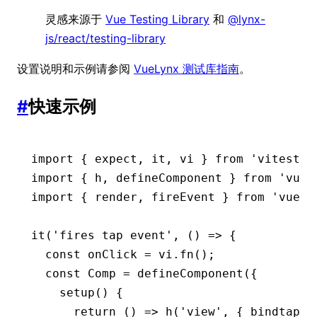
灵感来源于
Vue Testing Library
和
@lynx-
js/react/testing-library
设置说明和示例请参阅
VueLynx 测试库指南
。
#
快速示例
import
 { expect
,
 it
,
 vi } 
from
 'vitest'
;
import
 { h
,
 defineComponent } 
from
 'vue-
import
 { render
,
 fireEvent } 
from
 'vue-l
it
(
'fires tap event'
,
 () 
=>
 {
  const
 onClick
 =
 vi
.fn
();
  const
 Comp
 =
 defineComponent
({
    setup
() {
      return
 () 
=>
 h
(
'view'
,
 { bindtap
:
 