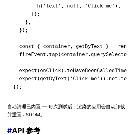
        h
(
'text'
,
 null
,
 'Click me'
)
,
      ]);
    }
,
  });
  const
 { 
container
,
 getByText
 } 
=
 rende
  fireEvent
.tap
(
container
.querySelector
(
  expect
(onClick)
.toHaveBeenCalledTimes
(
  expect
(
getByText
(
'Click me'
)).
not
.toBe
});
自动清理已内置 — 每次测试后，渲染的应用会自动卸载
并重置 JSDOM。
#
API 参考