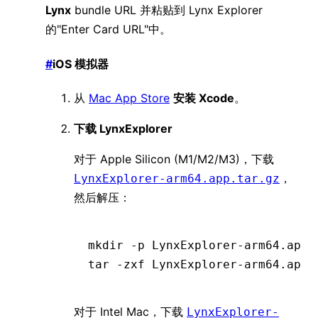
Lynx
bundle URL 并粘贴到 Lynx Explorer
的"Enter Card URL"中。
#
iOS 模拟器
从
Mac App Store
安装 Xcode
。
下载 LynxExplorer
对于 Apple Silicon (M1/M2/M3)，下载
，
LynxExplorer-arm64.app.tar.gz
然后解压：
mkdir
 -p
 LynxExplorer-arm64.app/
tar
 -zxf
 LynxExplorer-arm64.app.
对于 Intel Mac，下载
LynxExplorer-