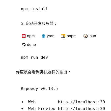
npm
 install
启动开发服务器：
npm
yarn
pnpm
bun
deno
npm
 run dev
你应该会看到类似这样的输出：
Rspeedy v0.13.5
➜  Web         http://localhost:3000
➜  Web Preview http://localhost:3000