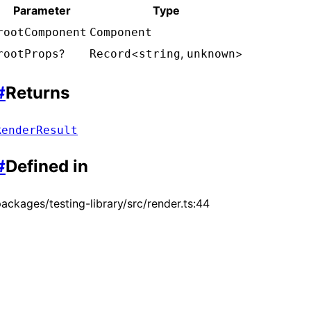
Parameter
Type
rootComponent
Component
?
<
,
>
rootProps
Record
string
unknown
#
Returns
RenderResult
#
Defined in
ackages/testing-library/src/render.ts:44