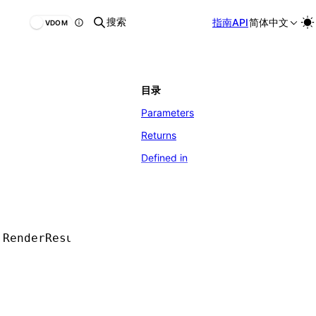
搜索
指南
API
简体中文
VDOM
目录
Parameters
Returns
Defined in
 RenderResult