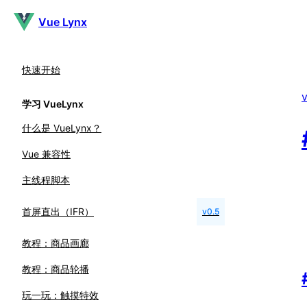
Vue Lynx
快速开始
v
学习 VueLynx
什么是 VueLynx？
Vue 兼容性
主线程脚本
首屏直出（IFR）
v0.5
教程：商品画廊
教程：商品轮播
玩一玩：触摸特效