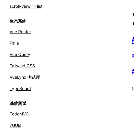
scroll-view 与 list
生态系统
Vue Router
Pinia
Vue Query
Tailwind CSS
VueLynx 测试库
p
TypeScript
基准测试
TodoMVC
7GUIs