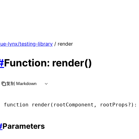
ue-lynx/testing-library
/ render
#
Function: render()
复制 Markdown
function
 render
(rootComponent
,
 rootProps
?
)
:
#
Parameters